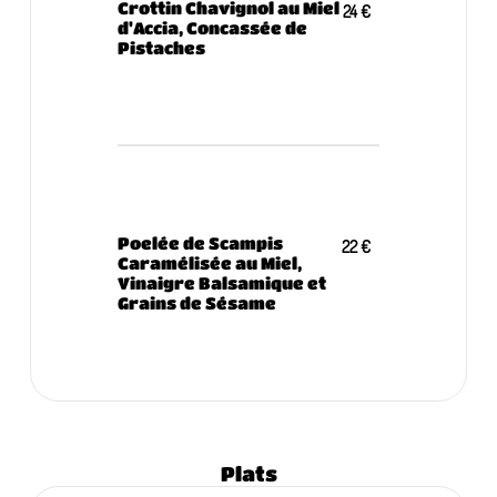
Crottin Chavignol au Miel
24 €
d'Accia, Concassée de
Pistaches
Poelée de Scampis
22 €
Caramélisée au Miel,
Vinaigre Balsamique et
Grains de Sésame
Plats