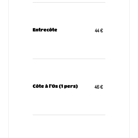
Entrecôte
44 €
Côte à l'Os (1 pers)
46 €