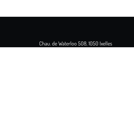
Chau. de Waterloo 508, 1050 Ixelles
+32 2 346 35 61
Fermé
- Ouvre à 12:00
Accueil
Notre concept
Équipe
Avis clients
Contact