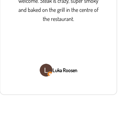
welcome. Steak is crazy, super smoky
and baked on the grill in the centre of
the restaurant.
Luka Roosen