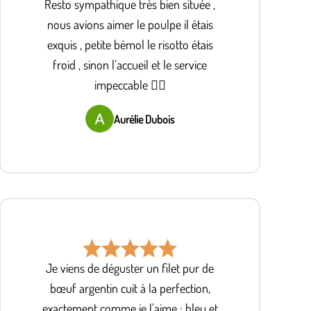
Resto sympathique très bien située ,
nous avions aimer le poulpe il étais
exquis , petite bémol le risotto étais
froid , sinon l’accueil et le service
impeccable 👌🏽
Aurélie Dubois
Je viens de déguster un filet pur de
bœuf argentin cuit à la perfection,
exactement comme je l'aime : bleu et