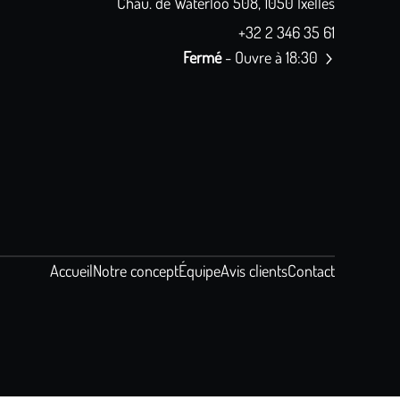
Chau. de Waterloo 508, 1050 Ixelles
+32 2 346 35 61
Fermé
- Ouvre à 18:30
Accueil
Notre concept
Équipe
Avis clients
Contact