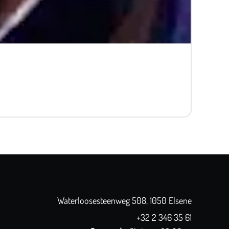
Waterloosesteenweg 508, 1050 Elsene
+32 2 346 35 61