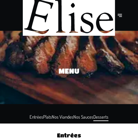
MENU
Entrées
Plats
Nos Viandes
Nos Sauces
Desserts
Entrées