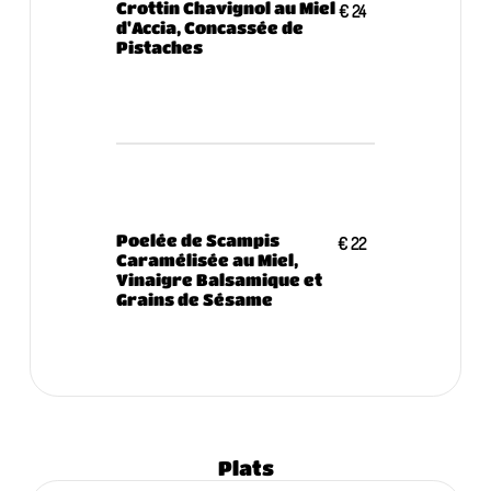
Crottin Chavignol au Miel
€ 24
d'Accia, Concassée de
Pistaches
Poelée de Scampis
€ 22
Caramélisée au Miel,
Vinaigre Balsamique et
Grains de Sésame
Plats