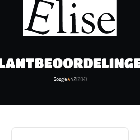
LANTBEOORDELING
Google
4.2
(
204
)
★