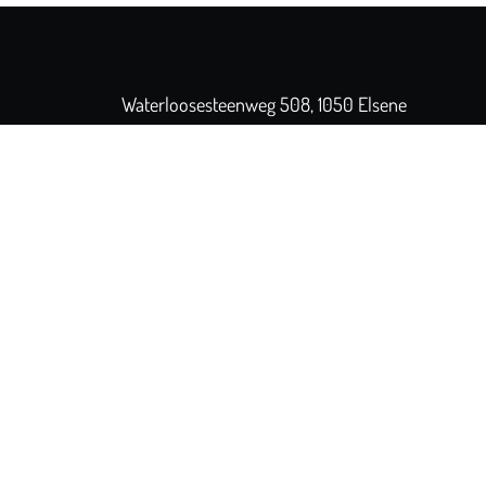
Waterloosesteenweg 508, 1050 Elsene
+32 2 346 35 61
Geopend
- Sluit om 15:00
Home
Ons concept
Team
Klantbeoordelingen
Contact