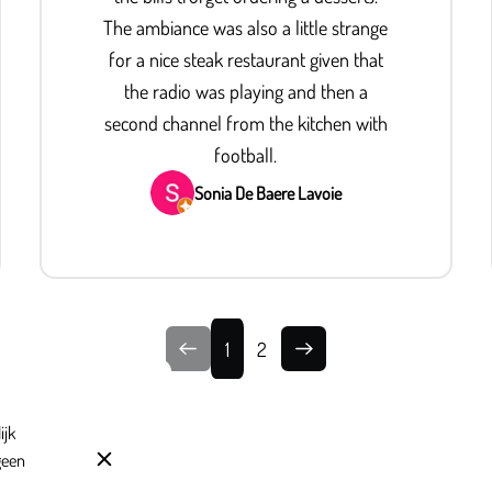
The ambiance was also a little strange
for a nice steak restaurant given that
the radio was playing and then a
second channel from the kitchen with
football.
Sonia De Baere Lavoie
1
2
ijk
geen