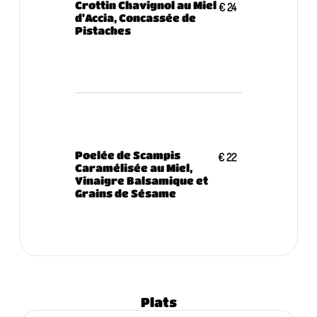
Crottin Chavignol au Miel
€ 24
d'Accia, Concassée de
Pistaches
Poelée de Scampis
€ 22
Caramélisée au Miel,
Vinaigre Balsamique et
Grains de Sésame
Plats