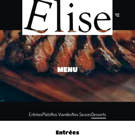
MENU
Entrées
Plats
Nos Viandes
Nos Sauces
Desserts
Entrées