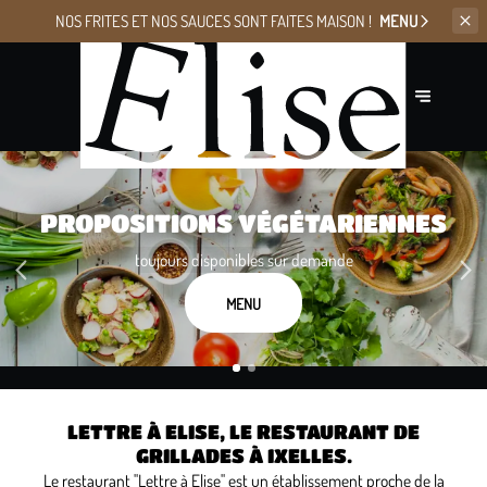
NOS FRITES ET NOS SAUCES
SONT FAITES MAISON !
MENU
10% POUR TOUTE TABLE DE 4
PROPOSITIONS VÉGÉTARIENNES
PERSONNES OU PLUS
toujours disponibles sur demande
sauf le jour de la Saint-Valentin
MENU
RÉSERVER
LETTRE À ELISE, LE RESTAURANT DE
GRILLADES À IXELLES.
Le restaurant "Lettre à Elise" est un établissement proche de la