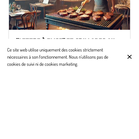
"LETTRE À ELISE" ET GRILLADES AU
FEU DE BOIS : UNE HISTOIRE
Ce site web utilise uniquement des cookies strictement
D'AMOUR INATTENDUE
nécessaires à son fonctionnement. Nous n'utilisons pas de
Chez "Lettre à Elise", à Ixelles, on vous promet une
cookies de suivi ni de cookies marketing.
expérience unique !
AVIS CLIENTS
Google
4.2
(
204
)
★