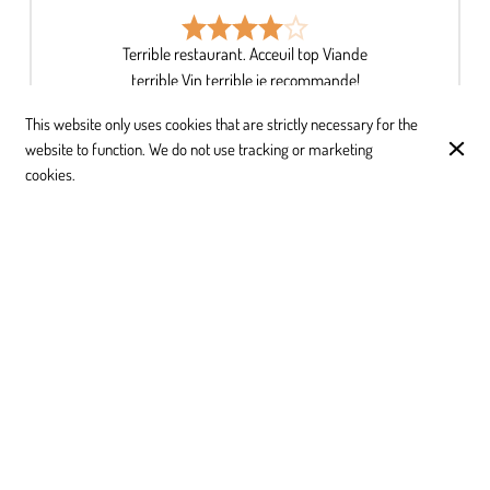
Terrible restaurant. Acceuil top Viande
terrible Vin terrible je recommande!
Misael Van Waeyenberge
This website only uses cookies that are strictly necessary for the
website to function. We do not use tracking or marketing
cookies.
The food was actually good and the
steak has the great smoke taste.
Unfortunately the service is really not
there. Kind of rude waiter, needed to ask
3 times to get a glass of wine (finally