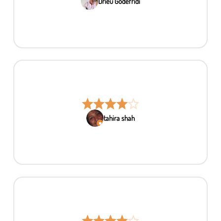
Drieu Godefridi
tahira shah