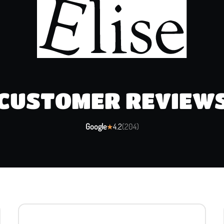
CUSTOMER REVIEW
Google
4.2
(
204
)
★