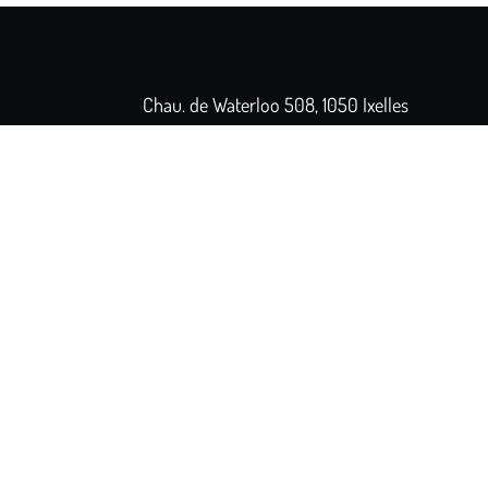
Chau. de Waterloo 508, 1050 Ixelles
+32 2 346 35 61
Closed
- Opens at 12:00
Home
Our concept
Team
Customer reviews
Contact